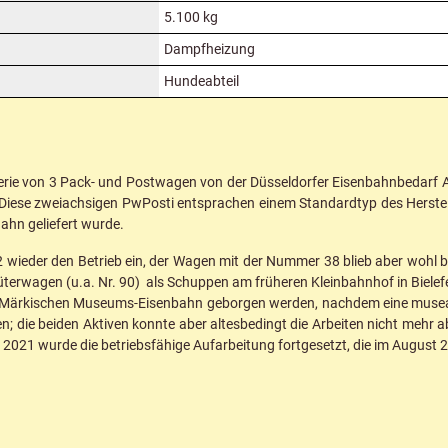
5.100 kg
Dampfheizung
Hundeabteil
Serie von 3 Pack- und Postwagen von der Düsseldorfer Eisenbahnbedarf AG
t. Diese zweiachsigen PwPosti entsprachen einem Standardtyp des Herstel
Bahn geliefert wurde.
2 wieder den Betrieb ein, der Wagen mit der Nummer 38 blieb aber wohl b
erwagen (u.a. Nr. 90) als Schuppen am früheren Kleinbahnhof in Bielef
 Märkischen Museums-Eisenbahn geborgen werden, nachdem eine museale 
 die beiden Aktiven konnte aber altesbedingt die Arbeiten nicht mehr 
 2021 wurde die betriebsfähige Aufarbeitung fortgesetzt, die im August