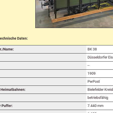
technische Daten:
r./Name:
BK 38
Düsseldorfer Ei
--
1909
PwPost
 Heimatbahnen:
Bielefelder Krei
betriebsfähig
 Puffer:
7.440 mm