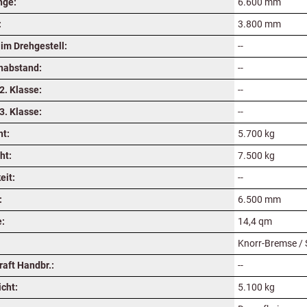
nge:
6.600 mm
:
3.800 mm
im Drehgestell:
--
nabstand:
--
2. Klasse:
--
3. Klasse:
--
ht:
5.700 kg
ht:
7.500 kg
eit:
--
:
6.500 mm
e:
14,4 qm
Knorr-Bremse /
raft Handbr.:
--
cht:
5.100 kg