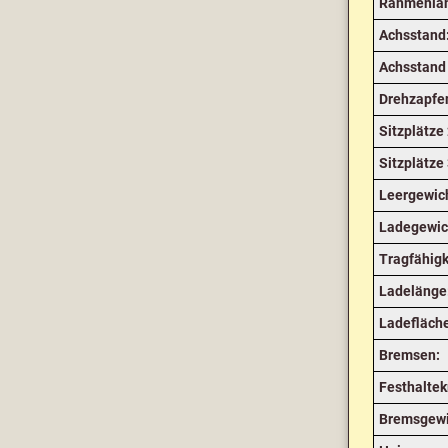
Rahmenlä
Achsstand
Achsstand 
Drehzapfe
Sitzplätze 
Sitzplätze 
Leergewic
Ladegewic
Tragfähigk
Ladelänge
Ladefläch
Bremsen:
Festhaltek
Bremsgewi