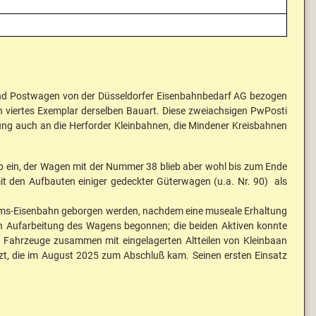
- und Postwagen von der Düsseldorfer Eisenbahnbedarf AG bezogen
ein viertes Exemplar derselben Bauart. Diese zweiachsigen PwPosti
ung auch an die Herforder Kleinbahnen, die Mindener Kreisbahnen
eb ein, der Wagen mit der Nummer 38 blieb aber wohl bis zum Ende
t den Aufbauten einiger gedeckter Güterwagen (u.a. Nr. 90) als
ums-Eisenbahn geborgen werden, nachdem eine museale Erhaltung
en Aufarbeitung des Wagens begonnen; die beiden Aktiven konnte
ge Fahrzeuge zusammen mit eingelagerten Altteilen von Kleinbaan
zt, die im August 2025 zum Abschluß kam. Seinen ersten Einsatz