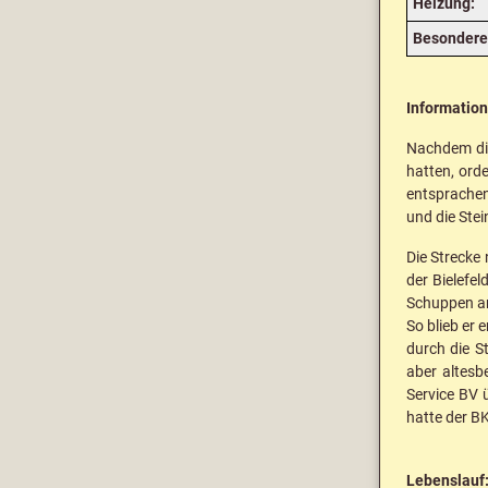
Heizung:
Besondere 
Informatio
Nachdem die
hatten, ord
entsprachen
und die Ste
Die Strecke
der Bielefe
Schuppen am
So blieb er
durch die S
aber altesb
Service BV 
hatte der B
Lebenslauf