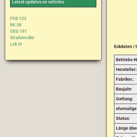
Latest updates on vehicles
FKB 123
BK 38
OEG 191
Straßenroller
Lok III
Eckdaten / 
Betriebs-N
Hersteller:
Fabriknr.:
Baujahr:
Gattung:
ehemalige
Status:
Länge über