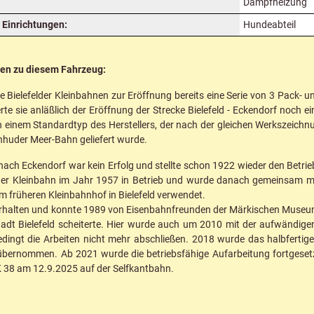
Dampfheizung
Einrichtungen:
Hundeabteil
nen zu diesem Fahrzeug:
 Bielefelder Kleinbahnen zur Eröffnung bereits eine Serie von 3 Pack
erte sie anläßlich der Eröffnung der Strecke Bielefeld - Eckendorf noch 
 einem Standardtyp des Herstellers, der nach der gleichen Werkszeichn
inhuder Meer-Bahn geliefert wurde.
 nach Eckendorf war kein Erfolg und stellte schon 1922 wieder den Betri
lder Kleinbahn im Jahr 1957 in Betrieb und wurde danach gemeinsam mi
 früheren Kleinbahnhof in Bielefeld verwendet.
 erhalten und konnte 1989 von Eisenbahnfreunden der Märkischen Muse
tadt Bielefeld scheiterte. Hier wurde auch um 2010 mit der aufwändig
edingt die Arbeiten nicht mehr abschließen. 2018 wurde das halbferti
übernommen. Ab 2021 wurde die betriebsfähige Aufarbeitung fortgeset
K 38 am 12.9.2025 auf der Selfkantbahn.
: