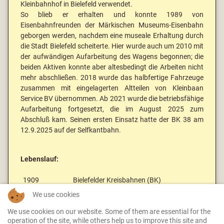
Kleinbahnhof in Bielefeld verwendet.
So blieb er erhalten und konnte 1989 von
Eisenbahnfreunden der Märkischen Museums-Eisenbahn
geborgen werden, nachdem eine museale Erhaltung durch
die Stadt Bielefeld scheiterte. Hier wurde auch um 2010 mit
der aufwändigen Aufarbeitung des Wagens begonnen; die
beiden Aktiven konnte aber altesbedingt die Arbeiten nicht
mehr abschließen. 2018 wurde das halbfertige Fahrzeuge
zusammen mit eingelagerten Altteilen von Kleinbaan
Service BV übernommen. Ab 2021 wurde die betriebsfähige
Aufarbeitung fortgesetzt, die im August 2025 zum
Abschluß kam. Seinen ersten Einsatz hatte der BK 38 am
12.9.2025 auf der Selfkantbahn.
Lebenslauf:
1909
Bielefelder Kreisbahnen (BK)
We use cookies
1957
verkauft an privat (?)
1989
an Märkische Museums-Eisenbahn
We use cookies on our website. Some of them are essential for the
operation of the site, while others help us to improve this site and
(MME)