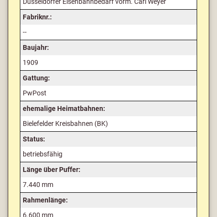
Düsseldorfer Eisenbahnbedarf vorm. Carl Weyer
Fabriknr.:
--
Baujahr:
1909
Gattung:
PwPost
ehemalige Heimatbahnen:
Bielefelder Kreisbahnen (BK)
Status:
betriebsfähig
Länge über Puffer:
7.440 mm
Rahmenlänge:
6.600 mm