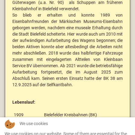
Güterwagen (u.a. Nr. 90) als Schuppen am früheren
Kleinbahnhof in Bielefeld verwendet.
So blieb er erhalten und konnte 1989 von
Eisenbahnfreunden der Märkischen Museums-Eisenbahn
geborgen werden, nachdem eine museale Erhaltung durch
die Stadt Bielefeld scheiterte. Hier wurde auch um 2010 mit
der aufwändigen Aufarbeitung des Wagens begonnen; die
beiden Aktiven konnte aber altesbedingt die Arbeiten nicht
mehr abschließen. 2018 wurde das halbfertige Fahrzeuge
zusammen mit eingelagerten Altteilen von Kleinbaan
Service BV übernommen. Ab 2021 wurde die betriebsfähige
Aufarbeitung fortgesetzt, die im August 2025 zum
Abschluß kam. Seinen ersten Einsatz hatte der BK 38 am
12.9.2025 auf der Selfkantbahn.
Lebenslauf:
1909
Bielefelder Kreisbahnen (BK)
We use cookies
1957
verkauft an privat (?)
1989
an Märkische Museums-Eisenbahn
We use cookies on our website. Some of them are essential for the