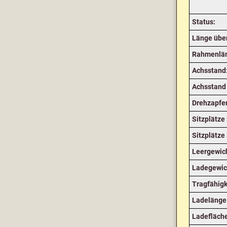
Status:
Länge über
Rahmenlä
Achsstand
Achsstand 
Drehzapfe
Sitzplätze 
Sitzplätze 
Leergewic
Ladegewic
Tragfähigk
Ladelänge
Ladefläch