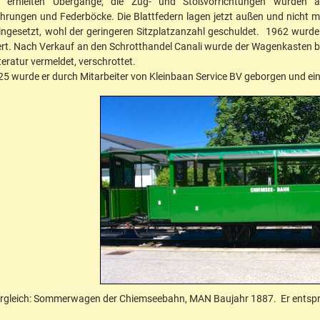
n erhielten Übergänge; die Zug- und Stoßvorrichtungen wurden
hrungen und Federböcke. Die Blattfedern lagen jetzt außen und nicht
ingesetzt, wohl der geringeren Sitzplatzanzahl geschuldet. 1962 wur
t. Nach Verkauf an den Schrotthandel Canali wurde der Wagenkasten bis
iteratur vermeldet, verschrottet.
5 wurde er durch Mitarbeiter von Kleinbaan Service BV geborgen und ein
rgleich: Sommerwagen der Chiemseebahn, MAN Baujahr 1887. Er entspr