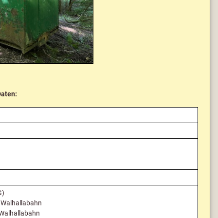
Daten:
G)
 Walhallabahn
 Walhallabahn