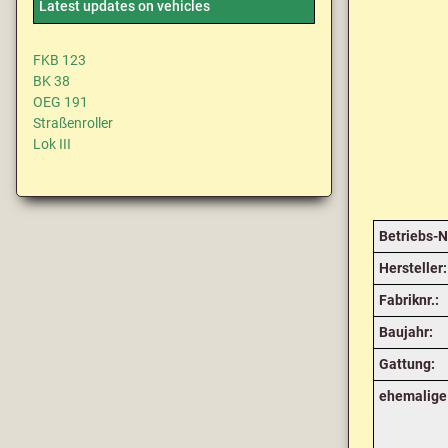
Latest updates on vehicles
FKB 123
BK 38
OEG 191
Straßenroller
Lok III
Betriebs-N
Hersteller:
Fabriknr.:
Baujahr:
Gattung:
ehemalige