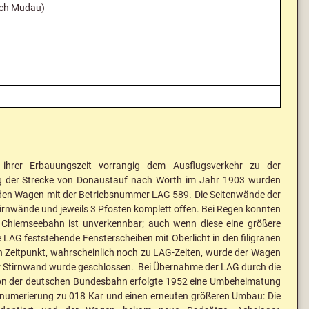
ach Mudau)
hrer Erbauungszeit vorrangig dem Ausflugsverkehr zu der
ng der Strecke von Donaustauf nach Wörth im Jahr 1903 wurden
 den Wagen mit der Betriebsnummer LAG 589. Die Seitenwände der
tirnwände und jeweils 3 Pfosten komplett offen. Bei Regen konnten
hiemseebahn ist unverkennbar; auch wenn diese eine größere
e LAG feststehende Fensterscheiben mit Oberlicht in den filigranen
Zeitpunkt, wahrscheinlich noch zu LAG-Zeiten, wurde der Wagen
der Stirnwand wurde geschlossen. Bei Übernahme der LAG durch die
n der deutschen Bundesbahn erfolgte 1952 eine Umbeheimatung
umerierung zu 018 Kar und einen erneuten größeren Umbau: Die