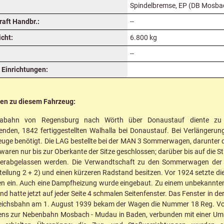
Spindelbremse, EP (DB Mosb
raft Handbr.:
--
cht:
6.800 kg
--
Einrichtungen:
nen zu diesem Fahrzeug:
labahn von Regensburg nach Wörth über Donaustauf diente zu i
den, 1842 fertiggestellten Walhalla bei Donaustauf. Bei Verlängeru
uge benötigt. Die LAG bestellte bei der MAN 3 Sommerwagen, darunter
waren nur bis zur Oberkante der Sitze geschlossen; darüber bis auf die S
erabgelassen werden. Die Verwandtschaft zu den Sommerwagen der C
zteilung 2 + 2) und einen kürzeren Radstand besitzen. Vor 1924 setzte di
 ein. Auch eine Dampfheizung wurde eingebaut. Zu einem unbekannten 
d hatte jetzt auf jeder Seite 4 schmalen Seitenfenster. Das Fenster in 
eichsbahn am 1. August 1939 bekam der Wagen die Nummer 18 Reg. Vo
ns zur Nebenbahn Mosbach - Mudau in Baden, verbunden mit einer Umn