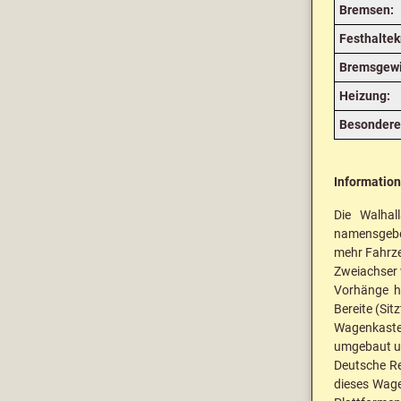
Bremsen:
Festhaltek
Bremsgewi
Heizung:
Besondere 
Informatio
Die Walhal
namensgeben
mehr Fahrze
Zweiachser 
Vorhänge h
Bereite (Sit
Wagenkasten
umgebaut un
Deutsche R
dieses Wage