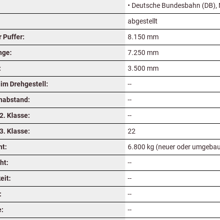
• Deutsche Bundesbahn (DB),
abgestellt
 Puffer:
8.150 mm
nge:
7.250 mm
:
3.500 mm
im Drehgestell:
--
nabstand:
--
2. Klasse:
--
3. Klasse:
22
ht:
6.800 kg (neuer oder umgebau
ht:
--
eit:
--
:
--
e:
--