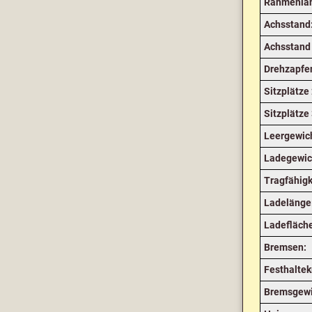
Rahmenlä
Achsstand
Achsstand 
Drehzapfe
Sitzplätze 
Sitzplätze 
Leergewic
Ladegewic
Tragfähigk
Ladelänge
Ladefläch
Bremsen:
Festhaltek
Bremsgewi