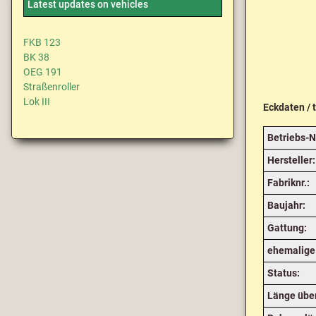
Latest updates on vehicles
FKB 123
BK 38
OEG 191
Straßenroller
Lok III
Eckdaten / 
Betriebs-N
Hersteller:
Fabriknr.:
Baujahr:
Gattung:
ehemalige
Status:
Länge über