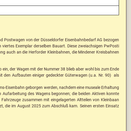
- und Postwagen von der Düsseldorfer Eisenbahnbedarf AG bezogen
ein viertes Exemplar derselben Bauart. Diese zweiachsigen PwPosti
ung auch an die Herforder Kleinbahnen, die Mindener Kreisbahnen
eb ein, der Wagen mit der Nummer 38 blieb aber wohl bis zum Ende
t den Aufbauten einiger gedeckter Güterwagen (u.a. Nr. 90) als
ums-Eisenbahn geborgen werden, nachdem eine museale Erhaltung
en Aufarbeitung des Wagens begonnen; die beiden Aktiven konnte
ge Fahrzeuge zusammen mit eingelagerten Altteilen von Kleinbaan
zt, die im August 2025 zum Abschluß kam. Seinen ersten Einsatz