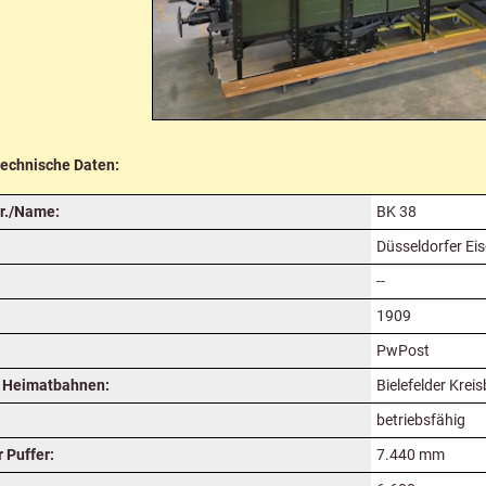
technische Daten:
r./Name:
BK 38
Düsseldorfer Ei
--
1909
PwPost
 Heimatbahnen:
Bielefelder Krei
betriebsfähig
 Puffer:
7.440 mm