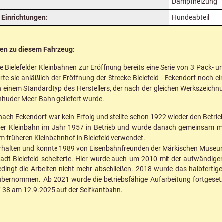
Dampfheizung
Einrichtungen:
Hundeabteil
nen zu diesem Fahrzeug:
 Bielefelder Kleinbahnen zur Eröffnung bereits eine Serie von 3 Pack
erte sie anläßlich der Eröffnung der Strecke Bielefeld - Eckendorf noch 
 einem Standardtyp des Herstellers, der nach der gleichen Werkszeichn
inhuder Meer-Bahn geliefert wurde.
 nach Eckendorf war kein Erfolg und stellte schon 1922 wieder den Betri
lder Kleinbahn im Jahr 1957 in Betrieb und wurde danach gemeinsam mi
 früheren Kleinbahnhof in Bielefeld verwendet.
 erhalten und konnte 1989 von Eisenbahnfreunden der Märkischen Muse
tadt Bielefeld scheiterte. Hier wurde auch um 2010 mit der aufwändig
edingt die Arbeiten nicht mehr abschließen. 2018 wurde das halbferti
übernommen. Ab 2021 wurde die betriebsfähige Aufarbeitung fortgeset
K 38 am 12.9.2025 auf der Selfkantbahn.
: