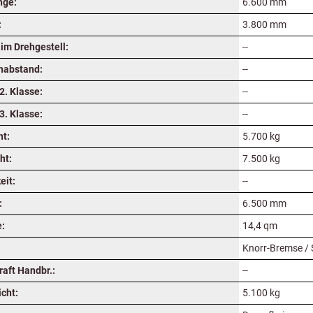
nge:
6.600 mm
:
3.800 mm
im Drehgestell:
--
nabstand:
--
2. Klasse:
--
3. Klasse:
--
ht:
5.700 kg
ht:
7.500 kg
eit:
--
:
6.500 mm
e:
14,4 qm
Knorr-Bremse /
raft Handbr.:
--
cht:
5.100 kg