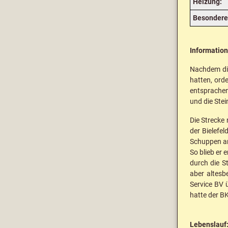
Heizung:
Besondere 
Informatio
Nachdem die
hatten, ord
entsprachen
und die Ste
Die Strecke
der Bielefe
Schuppen am
So blieb er
durch die S
aber altesb
Service BV 
hatte der B
Lebenslauf