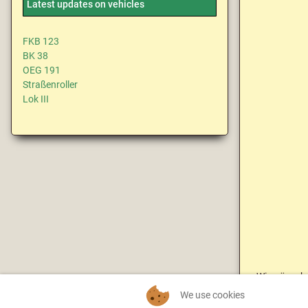
Latest updates on vehicles
FKB 123
BK 38
OEG 191
Straßenroller
Lok III
Wir wünsche
We use cookies
Diese Landka