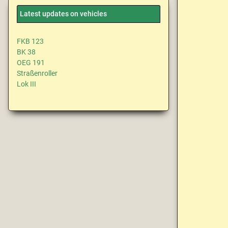
Latest updates on vehicles
FKB 123
BK 38
OEG 191
Straßenroller
Lok III