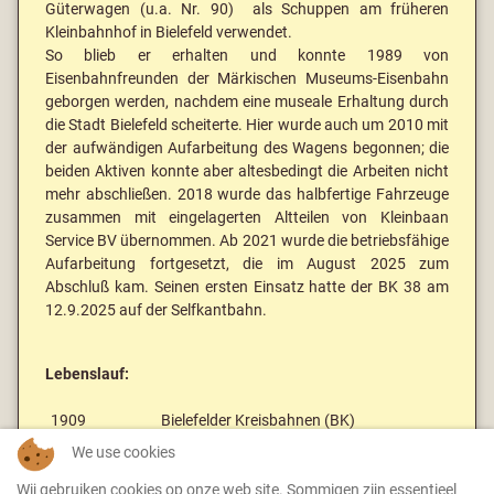
Güterwagen (u.a. Nr. 90) als Schuppen am früheren
Kleinbahnhof in Bielefeld verwendet.
So blieb er erhalten und konnte 1989 von
Eisenbahnfreunden der Märkischen Museums-Eisenbahn
geborgen werden, nachdem eine museale Erhaltung durch
die Stadt Bielefeld scheiterte. Hier wurde auch um 2010 mit
der aufwändigen Aufarbeitung des Wagens begonnen; die
beiden Aktiven konnte aber altesbedingt die Arbeiten nicht
mehr abschließen. 2018 wurde das halbfertige Fahrzeuge
zusammen mit eingelagerten Altteilen von Kleinbaan
Service BV übernommen. Ab 2021 wurde die betriebsfähige
Aufarbeitung fortgesetzt, die im August 2025 zum
Abschluß kam. Seinen ersten Einsatz hatte der BK 38 am
12.9.2025 auf der Selfkantbahn.
Lebenslauf:
1909
Bielefelder Kreisbahnen (BK)
We use cookies
1957
verkauft an privat (?)
1989
an Märkische Museums-Eisenbahn
Wij gebruiken cookies op onze web site. Sommigen zijn essentieel