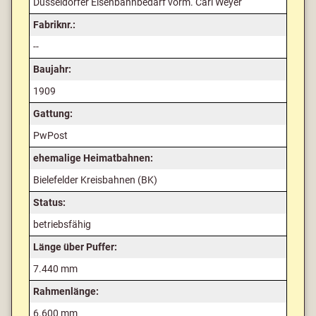
Düsseldorfer Eisenbahnbedarf vorm. Carl Weyer
Fabriknr.:
--
Baujahr:
1909
Gattung:
PwPost
ehemalige Heimatbahnen:
Bielefelder Kreisbahnen (BK)
Status:
betriebsfähig
Länge über Puffer:
7.440 mm
Rahmenlänge:
6.600 mm