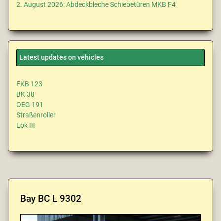
2. August 2026: Abdeckbleche Schiebetüren MKB F4
Latest updates on vehicles
FKB 123
BK 38
OEG 191
Straßenroller
Lok III
Bay BC L 9302