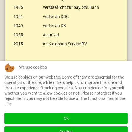
1905
verstaatlicht zur bay. Sts.Bahn
1921
weiter an DRG
1949
weiter an DB
1955
an privat
2015
an Kleinbaan Service BV
Literaturhinweis:
We use cookies
Günter König: Aus der Geschichte der meterspurigen
We use cookies on our website. Some of them are essential for the
Lokalbahnen im Raum Ludwigshafen am Rhein, Die
operation of the site, while others help us to improve this site and
the user experience (tracking cookies). You can decide for yourself
Museums-Eisenbahn Ausg. 1 bis 3 / 1999
whether you want to allow cookies or not. Please note that if you
reject them, you may not be able to use all the functionalities of the
site.
Zurück zur Fahrzeugübersicht
Ok
Decline