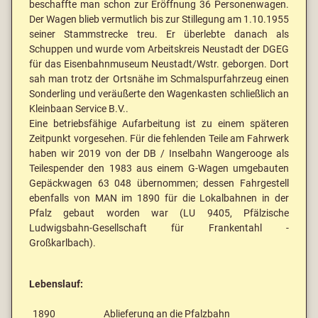
beschaffte man schon zur Eröffnung 36 Personenwagen.
Der Wagen blieb vermutlich bis zur Stillegung am 1.10.1955
seiner Stammstrecke treu. Er überlebte danach als
Schuppen und wurde vom Arbeitskreis Neustadt der DGEG
für das Eisenbahnmuseum Neustadt/Wstr. geborgen. Dort
sah man trotz der Ortsnähe im Schmalspurfahrzeug einen
Sonderling und veräußerte den Wagenkasten schließlich an
Kleinbaan Service B.V..
Eine betriebsfähige Aufarbeitung ist zu einem späteren
Zeitpunkt vorgesehen. Für die fehlenden Teile am Fahrwerk
haben wir 2019 von der DB / Inselbahn Wangerooge als
Teilespender den 1983 aus einem G-Wagen umgebauten
Gepäckwagen 63 048 übernommen; dessen Fahrgestell
ebenfalls von MAN im 1890 für die Lokalbahnen in der
Pfalz gebaut worden war (LU 9405, Pfälzische
Ludwigsbahn-Gesellschaft für Frankentahl -
Großkarlbach).
Lebenslauf:
1890
Ablieferung an die Pfalzbahn