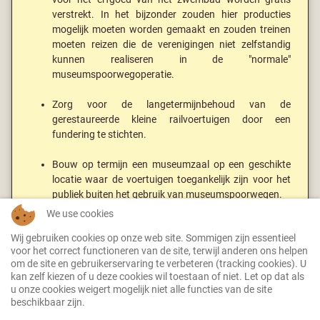
verstrekt. In het bijzonder zouden hier producties
mogelijk moeten worden gemaakt en zouden treinen
moeten reizen die de verenigingen niet zelfstandig
kunnen realiseren in de "normale"
museumspoorwegoperatie.
Zorg voor de langetermijnbehoud van de
gerestaureerde kleine railvoertuigen door een
fundering te stichten.
Bouw op termijn een museumzaal op een geschikte
locatie waar de voertuigen toegankelijk zijn voor het
publiek buiten het gebruik van museumspoorwegen.
We use cookies
Bevorder samenwerking tussen de erfgoed
Wij gebruiken cookies op onze web site. Sommigen zijn essentieel
spoorwegen en ondersteun de clubs in projecten die
voor het correct functioneren van de site, terwijl anderen ons helpen
hun eigen middelen overschrijden.
om de site en gebruikerservaring te verbeteren (tracking cookies). U
kan zelf kiezen of u deze cookies wil toestaan of niet. Let op dat als
u onze cookies weigert mogelijk niet alle functies van de site
beschikbaar zijn.
Kleinbaan Service is lid van VDMT e. V.