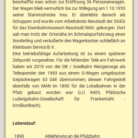
beschaffte man schon zur Eröffnung 36 Personenwagen.
Der Wagen blieb vermutlich bis zur Stillegung am 1.10.1955
seiner Stammstrecke treu. Er überlebte danach als
Schuppen und wurde vom Arbeitskreis Neustadt der DGEG
für das Eisenbahnmuseum Neustadt/Wstr. geborgen. Dort
sah man trotz der Ortsnähe im Schmalspurfahrzeug einen
Sonderling und veräußerte den Wagenkasten schließlich an
Kleinbaan Service B.V..
Eine betriebsfähige Aufarbeitung ist zu einem späteren
Zeitpunkt vorgesehen. Für die fehlenden Teile am Fahrwerk
haben wir 2019 von der DB / Inselbahn Wangerooge als
Teilespender den 1983 aus einem G-Wagen umgebauten
Gepäckwagen 63 048 übernommen; dessen Fahrgestell
ebenfalls von MAN im 1890 für die Lokalbahnen in der
Pfalz gebaut worden war (LU 9405, Pfälzische
Ludwigsbahn-Gesellschaft für Frankentahl -
Großkarlbach).
Lebenslauf:
1890
Ablieferung an die Pfalzbahn