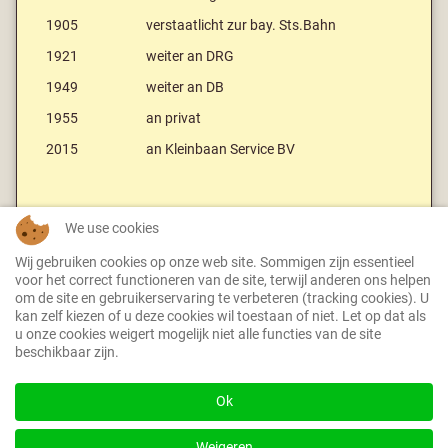
1905
verstaatlicht zur bay. Sts.Bahn
1921
weiter an DRG
1949
weiter an DB
1955
an privat
2015
an Kleinbaan Service BV
Literaturhinweis:
We use cookies
Günter König: Aus der Geschichte der meterspurigen
Wij gebruiken cookies op onze web site. Sommigen zijn essentieel
Lokalbahnen im Raum Ludwigshafen am Rhein, Die
voor het correct functioneren van de site, terwijl anderen ons helpen
om de site en gebruikerservaring te verbeteren (tracking cookies). U
Museums-Eisenbahn Ausg. 1 bis 3 / 1999
kan zelf kiezen of u deze cookies wil toestaan of niet. Let op dat als
u onze cookies weigert mogelijk niet alle functies van de site
beschikbaar zijn.
Zurück zur Fahrzeugübersicht
Ok
Weigeren