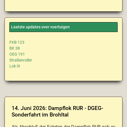
Laatste updates over voertuigen
FKB 123
BK 38
OEG 191
Straßenroller
Lok III
14. Juni 2026: Dampflok RUR - DGEG-
Sonderfahrt im Brohltal
Als Abschluß der Fahrten der Dampflok RUR gab es