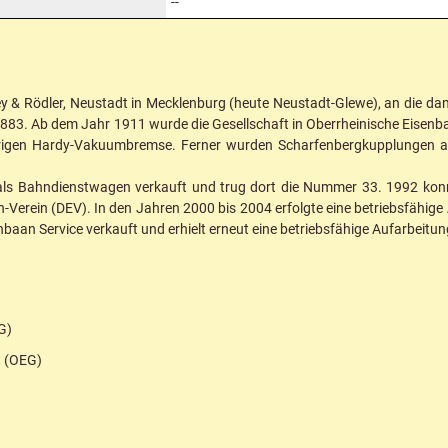
--
& Rödler, Neustadt in Mecklenburg (heute Neustadt-Glewe), an die da
is 883. Ab dem Jahr 1911 wurde die Gesellschaft in Oberrheinische Eisen
erigen Hardy-Vakuumbremse. Ferner wurden Scharfenbergkupplungen 
als Bahndienstwagen verkauft und trug dort die Nummer 33. 1992 ko
-Verein (DEV). In den Jahren 2000 bis 2004 erfolgte eine betriebsfähig
aan Service verkauft und erhielt erneut eine betriebsfähige Aufarbeitung
G)
t (OEG)