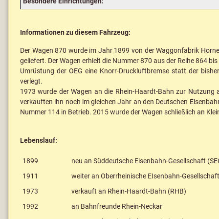
Besondere Einrichtungen:
Informationen zu diesem Fahrzeug:
Der Wagen 870 wurde im Jahr 1899 von der Waggonfabrik Horney 
geliefert. Der Wagen erhielt die Nummer 870 aus der Reihe 864 b
Umrüstung der OEG eine Knorr-Druckluftbremse statt der bish
verlegt.
1973 wurde der Wagen an die Rhein-Haardt-Bahn zur Nutzung 
verkauften ihn noch im gleichen Jahr an den Deutschen Eisenbahn
Nummer 114 in Betrieb. 2015 wurde der Wagen schließlich an Kleinb
Lebenslauf:
1899
neu an Süddeutsche Eisenbahn-Gesellschaft (SE
1911
weiter an Oberrheinische EIsenbahn-Gesellschaf
1973
verkauft an Rhein-Haardt-Bahn (RHB)
1992
an Bahnfreunde Rhein-Neckar