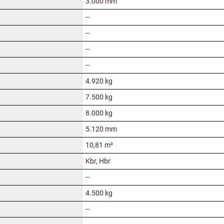
3.000 mm
--
--
--
--
4.920 kg
7.500 kg
8.000 kg
5.120 mm
10,81 m²
Kbr, Hbr
--
4.500 kg
--