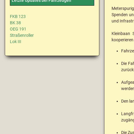
Letzte Updates bei Fahrzeugen
Meterspurig
Spenden und
FKB 123
und Infrastr
BK 38
OEG 191
Kleinbaan 
Straßenroller
kooperieren 
Lok III
Fahrze
Die Fa
zurück
Aufgea
werden
Den lan
Langfr
zugäng
Die Zu