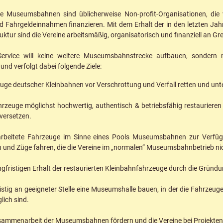
e Museumsbahnen sind üblicherweise Non-profit-Organisationen, die 
 Fahrgeldeinnahmen finanzieren. Mit dem Erhalt der in den letzten J
uktur sind die Vereine arbeitsmäßig, organisatorisch und finanziell an G
Service will keine weitere Museumsbahnstrecke aufbauen, sonder
und verfolgt dabei folgende Ziele:
uge deutscher Kleinbahnen vor Verschrottung und Verfall retten und un
hrzeuge möglichst hochwertig, authentisch & betriebsfähig restaurieren 
versetzen.
rbeitete Fahrzeuge im Sinne eines Pools Museumsbahnen zur Verfügun
 und Züge fahren, die die Vereine im „normalen“ Museumsbahnbetrieb nich
gfristigen Erhalt der restaurierten Kleinbahnfahrzeuge durch die Gründung
istig an geeigneter Stelle eine Museumshalle bauen, in der die Fahrzeug
lich sind.
sammenarbeit der Museumsbahnen fördern und die Vereine bei Projekten, d