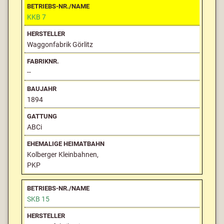
KKB 7
Waggonfabrik Görlitz
--
1894
ABCi
Kolberger Kleinbahnen,
PKP
SKB 15