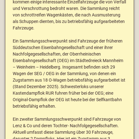
kommen einige interessante Einzelfahrzeuge die von Verfall
und Verschrottung bedroht waren. Die Sammlung reicht
von schrottreifen Wagenkästen, die nach Ausmusterung
als Schuppen dienten, bis zu betriebsfähig aufgearbeiteten
Fahrzeuge.
Ein Sammlungsschwerpunkt sind Fahrzeuge der früheren
Süddeutschen Eisenbahngesellschaft und einer ihrer
Nachfolgegesellschaften, der Oberrheinischen
Eisenbahngesellschaft (OEG) im Städtedreieck Mannheim
– Weinheim – Heidelberg. Insgesamt befinden sich 29
Wagen der SEG / OEG in der Sammlung, von denen ein
Zugstamm aus 18 O-Wagen betriebsfähig aufgearbeitet ist
(Stand Dezember 2025). Schwesterloks unserer
Kastendampflok RUR fuhren früher bei der OEG; eine
Original-Dampflok der OEG ist heute bei der Selfkantbahn
betriebsfähig erhalten.
Ein zweiter Sammlungsschwerpunkt sind Fahrzeuge von
Lenz & Co und deren Tochter- Nachfolgegesellschaften.
Aktuell umfasst diese Sammlung über 30 Fahrzeuge,
darunter 2 Dampfloks. Hier ist ein Zugstamm aus 3