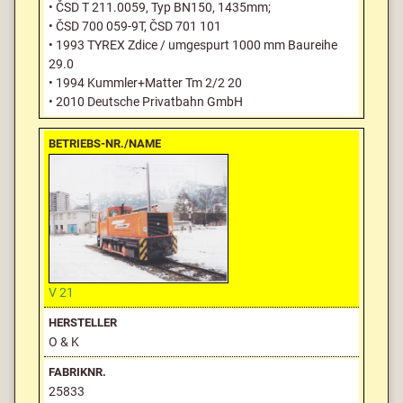
• ČSD T 211.0059, Typ BN150, 1435mm;
• ČSD 700 059-9T, ČSD 701 101
• 1993 TYREX Zdice / umgespurt 1000 mm Baureihe
29.0
• 1994 Kummler+Matter Tm 2/2 20
• 2010 Deutsche Privatbahn GmbH
V 21
O & K
25833