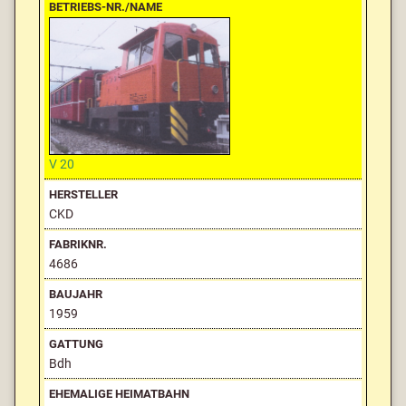
V 20
CKD
4686
1959
Bdh