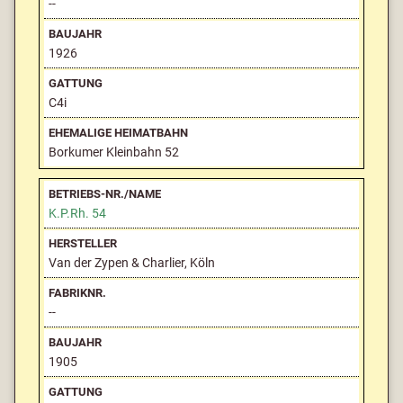
--
1926
C4i
Borkumer Kleinbahn 52
K.P.Rh. 54
Van der Zypen & Charlier, Köln
--
1905