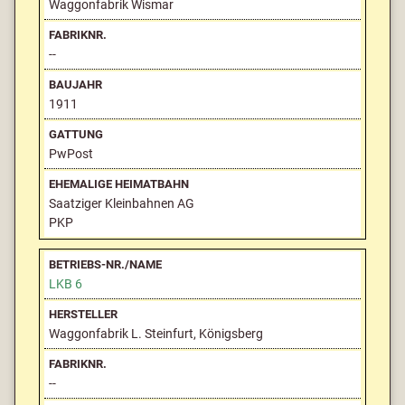
Waggonfabrik Wismar
--
1911
PwPost
Saatziger Kleinbahnen AG
PKP
LKB 6
Waggonfabrik L. Steinfurt, Königsberg
--