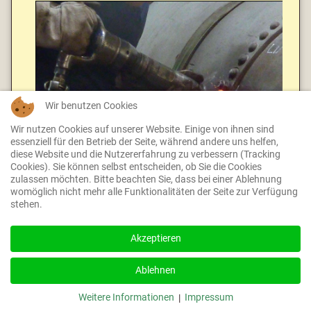
Wir benutzen Cookies
Wir nutzen Cookies auf unserer Website. Einige von ihnen sind
essenziell für den Betrieb der Seite, während andere uns helfen,
diese Website und die Nutzererfahrung zu verbessern (Tracking
Cookies). Sie können selbst entscheiden, ob Sie die Cookies
Probeniet fertig! Der Wulst um den Nietkopf herum ist
zulassen möchten. Bitte beachten Sie, dass bei einer Ablehnung
Absicht - hier wird der Kopf später noch dichtgestemmt
womöglich nicht mehr alle Funktionalitäten der Seite zur Verfügung
und überschüssiges Material entfernt.
stehen.
Akzeptieren
Ablehnen
Weitere Informationen
Impressum
|